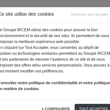
ANCE
RETRAITE
ACCOMPAGNEMENT
PR
e site utilise des cookies
Continuer sans accepter
SOCIAL
e Groupe IRCEM utilise des cookies pour assurer le bon
onctionnement et la sécurité de ses sites. Ils permettent de vous
roposer la meilleure expérience web possible.
n cliquant sur Tout Accepter, vous consentez au dépôt de
ookies ou technologies similaires permettant au Groupe IRCE
t ses partenaires de mesurer l'audience de ce site et de vous
roposer des offres et/ou services personnalisés. Vous pouvez à
out moment modifier vos préférences.
onsultez notre politique de confidentialité et notre politique
ASSISTANTE MATERNELLE
n matière de cookies.
lle
CONFIGURER
TOUT ACCEPTER