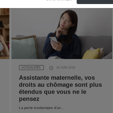
ACTUALITÉS
16 JUIN 2026
Assistante maternelle, vos
droits au chômage sont plus
étendus que vous ne le
pensez
La perte involontaire d’un…