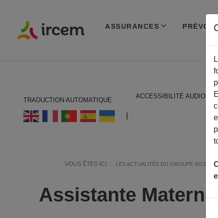
ASSURANCES
PRÉVOY
C
L
f
p
E
ACCESSIBILITÉ AUDIO
TRADUCTION AUTOMATIQUE
c
ECOUTER EN FRANÇAIS
|
e
p
t
C
VOUS ÊTES ICI :
LES ACTUALITÉS DU GROUPE IRCEM
e
Assistante Materne