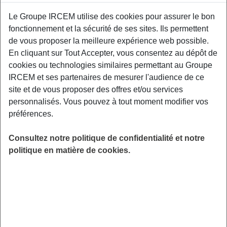
temps ouvre la
porte à l’indemnisation
.
Le Groupe IRCEM utilise des cookies pour assurer le bon
C’est une
sécurité classique, identique à celle de
fonctionnement et la sécurité de ses sites. Ils permettent
n’importe quel salarié du privé
.
de vous proposer la meilleure expérience web possible.
En cliquant sur Tout Accepter, vous consentez au dépôt de
Les conditions de base pour être
cookies ou technologies similaires permettant au Groupe
indemnisée
IRCEM et ses partenaires de mesurer l'audience de ce
France Travail ne verse pas d’allocations au hasard, il
site et de vous proposer des offres et/ou services
faut
respecter des critères précis
. Rassurez-vous, c’est
personnalisés. Vous pouvez à tout moment modifier vos
logique : pour toucher le chômage, il faut avoir
préférences.
suffisamment travaillé au préalable pour valider vos droits.
Consultez notre politique de confidentialité et notre
Avoir travaillé au moins 6 mois
(soit 130 jours ou
politique en matière de cookies.
910 heures) sur les 24 derniers mois.
Avoir perdu son emploi de manière
involontaire
(pas de démission, sauf cas très
précis).
Être physiquement apte
à exercer un emploi.