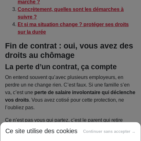
marche ?
Concrètement, quelles sont les démarches à
suivre ?
Et si ma situation change ? protéger ses droits
sur la durée
Fin de contrat : oui, vous avez des
droits au chômage
La perte d’un contrat, ça compte
On entend souvent qu’avec plusieurs employeurs, en
perdre un ne change rien. C’est faux. Si une famille s’en
va, c’est une
perte de salaire involontaire qui déclenche
vos droits
. Vous avez cotisé pour cette protection, ne
l’oubliez pas.
Ce n’est pas vous qui partez, c’est le parent qui retire
l’enfant. Juridiquement, c’est une rupture subie. Même si
Ce site utilise des cookies
Continuer sans accepter →
vous gardez d’autres petits, ce “trou” dans votre emploi du