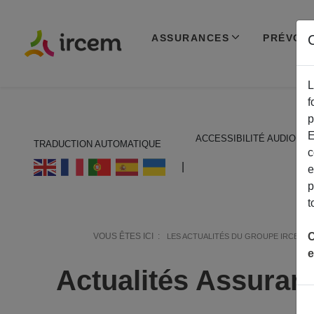
ASSURANCES
PRÉVOY
C
L
f
p
E
ACCESSIBILITÉ AUDIO
TRADUCTION AUTOMATIQUE
c
ECOUTER EN FRANÇAIS
|
e
p
t
C
VOUS ÊTES ICI :
LES ACTUALITÉS DU GROUPE IRCEM
e
Actualités Assuran