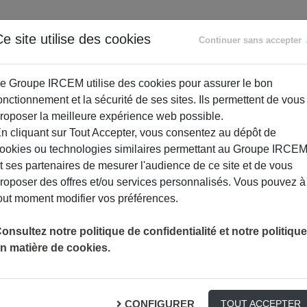
ANCE
RETRAITE
ACCOMPAGNEMENT
PR
e site utilise des cookies
Continuer sans accepter
SOCIAL
e Groupe IRCEM utilise des cookies pour assurer le bon
onctionnement et la sécurité de ses sites. Ils permettent de vous
roposer la meilleure expérience web possible.
n cliquant sur Tout Accepter, vous consentez au dépôt de
ookies ou technologies similaires permettant au Groupe IRCE
t ses partenaires de mesurer l'audience de ce site et de vous
roposer des offres et/ou services personnalisés. Vous pouvez à
out moment modifier vos préférences.
onsultez notre politique de confidentialité et notre politique
ACTUALITÉS ASSURANCES
n matière de cookies.
ces
CONFIGURER
TOUT ACCEPTER