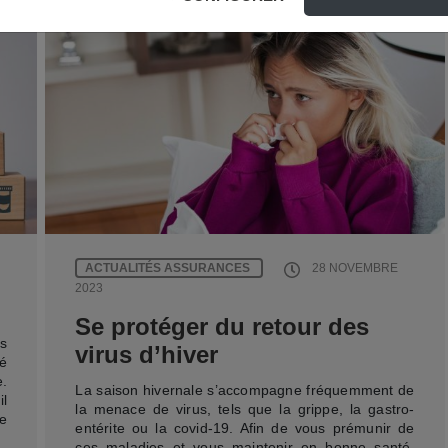
ACTUALITÉS ASSURANCES
28 NOVEMBRE
2023
Se protéger du retour des
s
virus d’hiver
é
e.
La saison hivernale s’accompagne fréquemment de
il
la menace de virus, tels que la grippe, la gastro-
e
entérite ou la covid-19. Afin de vous prémunir de
ces maladies et vous maintenir en bonne santé,