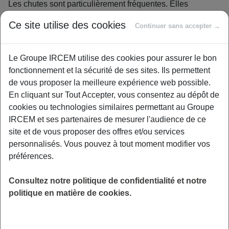
Les chutes sont particulièrement fréquentes. Elles
représentent
45 % des décès liés à un accident de la vie
Ce site utilise des cookies
Continuer sans accepter →
courante
.
Le Groupe IRCEM utilise des cookies pour assurer le bon
Qu’est-ce qu’un accident de la vie
fonctionnement et la sécurité de ses sites. Ils permettent
de vous proposer la meilleure expérience web possible.
courante ?
En cliquant sur Tout Accepter, vous consentez au dépôt de
Les accidents de la vie courante sont des accidents non
cookies ou technologies similaires permettant au Groupe
intentionnels qui ne sont :
IRCEM et ses partenaires de mesurer l'audience de ce
site et de vous proposer des offres et/ou services
ni des accidents de la circulation ;
personnalisés. Vous pouvez à tout moment modifier vos
ni des accidents du travail.
préférences.
Ils peuvent survenir à tout âge et dans de nombreuses
Consultez notre politique de confidentialité et notre
situations du quotidien.
politique en matière de cookies.
Les différents types d’accidents de