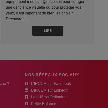
équipement médical. Que ce soit pour corriger
une déficience visuelle ou pour protéger vos
yeux, il est important de bien les choisir.
Découvrez…
LIRE
NOS RÉSEAUX SOCIAUX
rche ?
L'IRCEM sur Facebook
L'IRCEM sur Linkedin
Les Héros Ordinaires
Petite Enfance