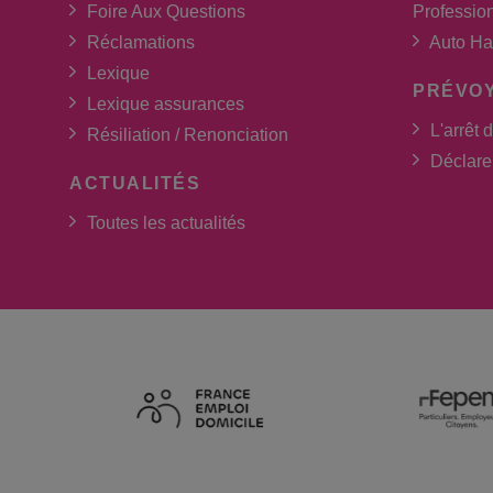
Foire Aux Questions
Professio
Réclamations
Auto Ha
Lexique
PRÉVO
Lexique assurances
L'arrêt d
Résiliation / Renonciation
Déclarer
ACTUALITÉS
Toutes les actualités