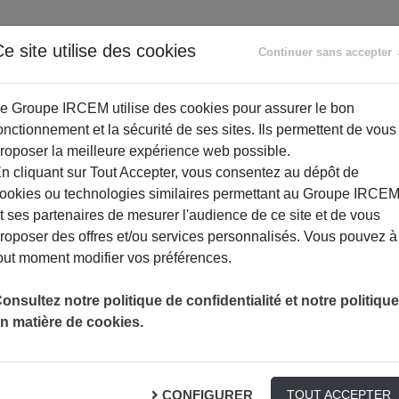
ANCE
RETRAITE
ACCOMPAGNEMENT
PR
e site utilise des cookies
Continuer sans accepter
SOCIAL
e Groupe IRCEM utilise des cookies pour assurer le bon
onctionnement et la sécurité de ses sites. Ils permettent de vous
roposer la meilleure expérience web possible.
n cliquant sur Tout Accepter, vous consentez au dépôt de
ookies ou technologies similaires permettant au Groupe IRCE
t ses partenaires de mesurer l'audience de ce site et de vous
roposer des offres et/ou services personnalisés. Vous pouvez à
out moment modifier vos préférences.
SE PROTÉGER DU SOLEIL
ACTUALITÉS ASSURANCES
onsultez notre politique de confidentialité et notre politique
n matière de cookies.
il
CONFIGURER
TOUT ACCEPTER