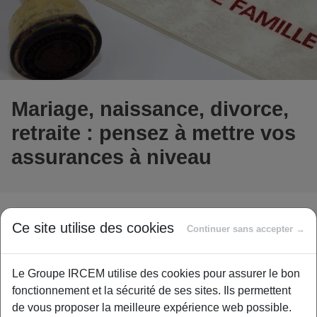
Mariage, naissance, divorce,
retraite : pensez à mettre vos
assurances à niveau
La vie est ponctuée de changements qu’il est
Ce site utilise des cookies
Continuer sans accepter →
important de déclarer à son assureur. Qu’il s’agisse
d’un mariage, d’un divorce, d’une naissance ou d’un
départ à la retraite, chacun de ces événements peut
Le Groupe IRCEM utilise des cookies pour assurer le bon
avoir un impact sur vos contrats d’assurance. Pour
fonctionnement et la sécurité de ses sites. Ils permettent
adapter vos assurances à votre nouvelle situation,
de vous proposer la meilleure expérience web possible.