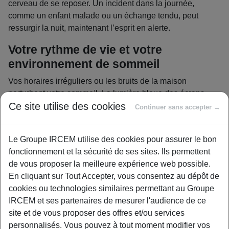
cerveau de se reposer. Un incident dans la journée,
comme un enfant malade ou un échange tendu, peut
ressurgir la nuit, maintenant l’esprit en alerte.
Votre rythme de vie et votre
environnement de sommeil
Vos horaires irréguliers ou les bruits de la maison
perturbent votre sommeil. La lumière bleue des écrans
Ce site utilise des cookies
bloque la production de mélatonine, l’hormone du
Continuer sans accepter →
sommeil. Un rythme désorganisé le week-end désoriente
votre horloge biologique. Le
changement d’heure
peut
Le Groupe IRCEM utilise des cookies pour assurer le bon
également aggraver ces déséquilibres. Une lumière faible,
fonctionnement et la sécurité de ses sites. Ils permettent
même une horloge murale, perturbe le repos. Pour un
de vous proposer la meilleure expérience web possible.
sommeil apaisé, optez pour une chambre à 18-20 °C, sans
En cliquant sur Tout Accepter, vous consentez au dépôt de
écrans, et des lumières douces (type lampes orange).
cookies ou technologies similaires permettant au Groupe
Les causes physiques à ne pas
IRCEM et ses partenaires de mesurer l'audience de ce
ignorer
site et de vous proposer des offres et/ou services
personnalisés. Vous pouvez à tout moment modifier vos