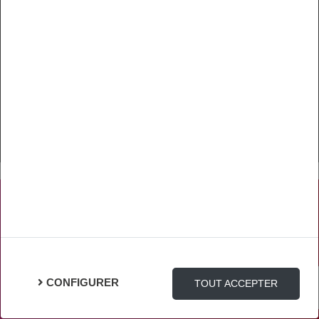
Pour éviter d’avoir à dupliquer ce code à
chaque nouveau bloc créé, on va le rendre
générique et se baser sur des conventions
S'ABONNER
PRATIQUE
ACTUALITÉS
ASSURANCES
CONFIGURER
PRÉVOYANCE
TOUT ACCEPTER
RETRAITE