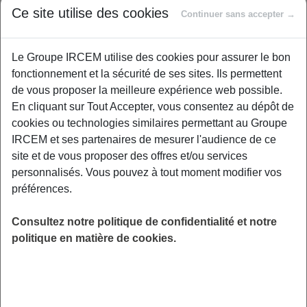
Le matin, la
clarté revient plus tôt
. Le soleil se lève plus
Ce site utilise des cookies
Continuer sans accepter →
tôt, facilitant les réveils pour ceux qui commencent leur
journée à l’aube. La visibilité s’améliore pour les trajets
matinaux.
Le Groupe IRCEM utilise des cookies pour assurer le bon
fonctionnement et la sécurité de ses sites. Ils permettent
Cette heure de repos retrouvée est précieuse.
Ce
de vous proposer la meilleure expérience web possible.
changement est plus facile à digérer pour le corps
. On
En cliquant sur Tout Accepter, vous consentez au dépôt de
récupère enfin cette heure “perdue” au printemps dernier.
cookies ou technologies similaires permettant au Groupe
C’est un petit soulagement pour notre horloge interne.
IRCEM et ses partenaires de mesurer l'audience de ce
site et de vous proposer des offres et/ou services
Sommeil et santé : mieux vivre le
personnalisés. Vous pouvez à tout moment modifier vos
passage à l’heure d’été
préférences.
Si les dates sont fixées, l’impact sur notre organisme, lui,
Consultez notre politique de confidentialité et notre
demande une attention toute particulière pour
éviter les
politique en matière de cookies.
coups de fatigue
.
Perturbation de la mélatonine et cycle
circadien