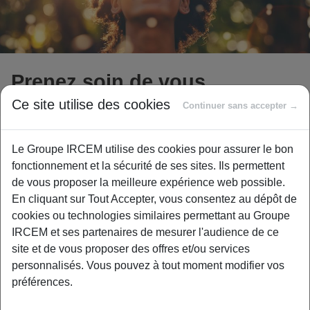
Prenez soin de vous
Ce site utilise des cookies
Continuer sans accepter →
OPÉRATION SPÉCIALE À PARTIR DU 12 MARS
Le Groupe IRCEM utilise des cookies pour assurer le bon
Jusqu’à -50% sur une sélection Sport & Bien-être !
fonctionnement et la sécurité de ses sites. Ils permettent
Offre réservée aux assistants maternels et aux salariés à
de vous proposer la meilleure expérience web possible.
domicile.
En cliquant sur Tout Accepter, vous consentez au dépôt de
cookies ou technologies similaires permettant au Groupe
Vous souhaitez prendre soin de vous, vous détendre ou
IRCEM et ses partenaires de mesurer l'audience de ce
vous remettre en forme ?
site et de vous proposer des offres et/ou services
Bénéficiez d’une offre exclusive pour accéder à un réseau
personnalisés. Vous pouvez à tout moment modifier vos
de partenaires dédiés au bien-être et au sport à prix réduits
préférences.
!