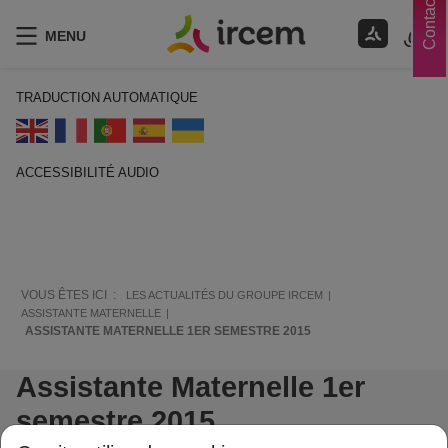
Contacts
MENU
TRADUCTION AUTOMATIQUE
ACCESSIBILITÉ AUDIO
ECOUTER EN FRANÇAIS
VOUS ÊTES ICI :
LES ACTUALITÉS DU GROUPE IRCEM
ASSISTANTE MATERNELLE
ASSISTANTE MATERNELLE 1ER SEMESTRE 2015
Assistante Maternelle 1er
semestre 2015