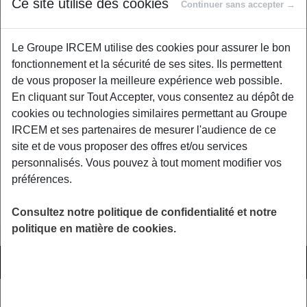
Ce site utilise des cookies
Continuer sans accepter →
Le Groupe IRCEM utilise des cookies pour assurer le bon
Au sommaire :
fonctionnement et la sécurité de ses sites. Ils permettent
Sécurisez les déplacements
de vous proposer la meilleure expérience web possible.
Habitation
En cliquant sur Tout Accepter, vous consentez au dépôt de
Complémentaire santé
cookies ou technologies similaires permettant au Groupe
Compte Personnel de Formation
IRCEM et ses partenaires de mesurer l'audience de ce
site et de vous proposer des offres et/ou services
>
personnalisés. Vous pouvez à tout moment modifier vos
préférences.
Ça Pourrait Vous Intéresser
Consultez notre politique de confidentialité et notre
politique en matière de cookies.
3 AVRIL 2026
ACTUALITÉS
Maladie professionnelle chez
l’assistante maternelle : quels sont