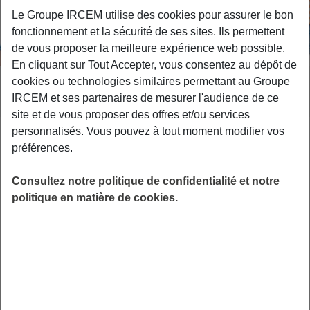
Le Groupe IRCEM utilise des cookies pour assurer le bon
fonctionnement et la sécurité de ses sites. Ils permettent
de vous proposer la meilleure expérience web possible.
En cliquant sur Tout Accepter, vous consentez au dépôt de
cookies ou technologies similaires permettant au Groupe
Comment agir pour bébé
IRCEM et ses partenaires de mesurer l'audience de ce
site et de vous proposer des offres et/ou services
personnalisés. Vous pouvez à tout moment modifier vos
préférences.
Au cours de 1 000 premiers jours,
l’apprentissage progresse à toute vitesse, plus
Consultez notre politique de confidentialité et notre
politique en matière de cookies.
vite qu’à tout autre moment de la vie.
L’environnement physique, affectif et
nutritionnel dans lequel évolue l’enfant
façonne sa santé globale et son bien-être futur.
L’arrivée d’un enfant est alors l’occasion
d’imaginer et de créer les environnements