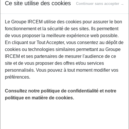
9 mois>
8-9
70
45
Ce site utilise des cookies
Continuer sans accepter →
1 an
10 (PNX3)
75
47
Le Groupe IRCEM utilise des cookies pour assurer le bon
fonctionnement et la sécurité de ses sites. Ils permettent
2 ans
16
100 (TNX2)
50
de vous proposer la meilleure expérience web possible.
En cliquant sur Tout Accepter, vous consentez au dépôt de
cookies ou technologies similaires permettant au Groupe
Il grandit, grossit, mais aussi développe ses
IRCEM et ses partenaires de mesurer l'audience de ce
sens comme jamais l’être humain ne le fera au
site et de vous proposer des offres et/ou services
cours de sa vie…Il va apprendre à s’alimenter,
personnalisés. Vous pouvez à tout moment modifier vos
communiquer, se mettre sur le dos, tenir assis,
préférences.
se hisser et marcher, le tout en apprenant à
parler.
Consultez notre politique de confidentialité et notre
politique en matière de cookies.
La plasticité de son
cerveau…