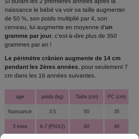
Si durant les 2 premières années après la
naissance le bébé va voir sa taille augmenter
de 50 %, son poids multiplié par 4, son
cerveau, lui augmente en moyenne d’
un
gramme par jour
, c’est-à-dire plus de 350
grammes par an !
Le périmètre crânien augmente de 14 cm
pendant les 2ères années
, pour seulement 7
cm dans les 16 années suivantes.
age
poids (kg)
Taille (cm)
PC (cm)
Naissance
3.5
50
35
3 mois
6-7 (PNX2)
60
40