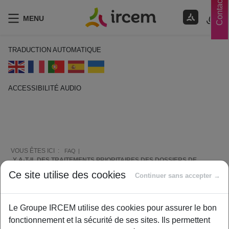
Contacts
MENU
TRADUCTION AUTOMATIQUE
ACCESSIBILITÉ AUDIO
ECOUTER EN FRANÇAIS
VOUS ÊTES ICI :
FAQ
Y A-T-IL DES TRAITEMENTS PRIORITAIRES DES DOSSIERS DE
DEMANDE D’AIDE ?
Ce site utilise des cookies
Continuer sans accepter →
Comment vous aider ?
Le Groupe IRCEM utilise des cookies pour assurer le bon
fonctionnement et la sécurité de ses sites. Ils permettent