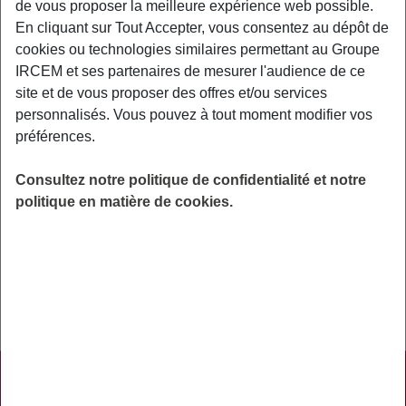
de vous proposer la meilleure expérience web possible.
En cliquant sur Tout Accepter, vous consentez au dépôt de
Exemples : « J’ai perdu mon identifiant de connexion », « Comment
cookies ou technologies similaires permettant au Groupe
souscrire à une complémentaire santé ? »
IRCEM et ses partenaires de mesurer l'audience de ce
site et de vous proposer des offres et/ou services
Action sociale
personnalisés. Vous pouvez à tout moment modifier vos
préférences.
Y a-t-il des traitements prioritaires des
dossiers de demande d’aide ?
Consultez notre politique de confidentialité et notre
politique en matière de cookies.
Nous traitons les demandes par ordre d’arrivée.
Aucun traitement prioritaire ne peut être fait.
PRATIQUE