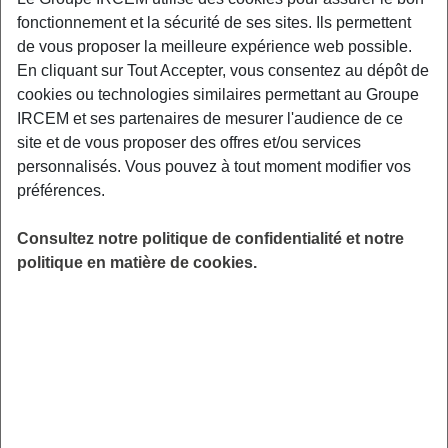
Exemples : « J’ai perdu mon identifiant de connexion », « Comment
fonctionnement et la sécurité de ses sites. Ils permettent
souscrire à une complémentaire santé ? »
de vous proposer la meilleure expérience web possible.
En cliquant sur Tout Accepter, vous consentez au dépôt de
Site web/application
cookies ou technologies similaires permettant au Groupe
IRCEM et ses partenaires de mesurer l'audience de ce
Je n’arrive pas à me connecter
site et de vous proposer des offres et/ou services
personnalisés. Vous pouvez à tout moment modifier vos
préférences.
Une fois inscrit(e), vous devez vous connecter avec
vos identifiants de connexion : votre adresse e-mail
Consultez notre politique de confidentialité et notre
ou votre numéro client (si vous en avez
politique en matière de cookies.
connaissance, ex : S98076XDS8 ; E12081F9C1)
ainsi que votre mot de passe créé lors de votre
inscription. Veillez à ne pas rajouter d’espaces
lorsque vous saisissez votre pseudo ou votre mot
de passe.
Si vous avez oublié votre mot de passe, vous