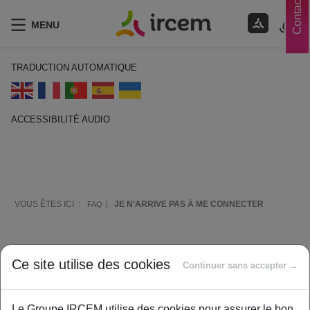
Contacts
MENU
TRADUCTION AUTOMATIQUE
ACCESSIBILITÉ AUDIO
ECOUTER EN FRANÇAIS
VOUS ÊTES ICI :
JE N’ARRIVE PAS À ME CONNECTER
FAQ
Comment vous aider ?
Ce site utilise des cookies
Continuer sans accepter →
Le Groupe IRCEM utilise des cookies pour assurer le bon