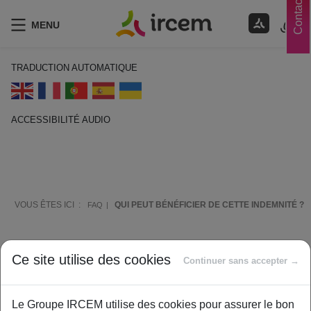
Contacts
MENU
TRADUCTION AUTOMATIQUE
ACCESSIBILITÉ AUDIO
ECOUTER EN FRANÇAIS
VOUS ÊTES ICI :
QUI PEUT BÉNÉFICIER DE CETTE INDEMNITÉ ?
FAQ
Comment vous aider ?
Ce site utilise des cookies
Continuer sans accepter →
Le Groupe IRCEM utilise des cookies pour assurer le bon