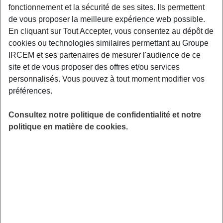
fonctionnement et la sécurité de ses sites. Ils permettent
Exemples : « J’ai perdu mon identifiant de connexion », « Comment
souscrire à une complémentaire santé ? »
de vous proposer la meilleure expérience web possible.
En cliquant sur Tout Accepter, vous consentez au dépôt de
Indemnité Départ Retraite
cookies ou technologies similaires permettant au Groupe
IRCEM et ses partenaires de mesurer l'audience de ce
Qui peut bénéficier de cette indemnité ?
site et de vous proposer des offres et/ou services
personnalisés. Vous pouvez à tout moment modifier vos
préférences.
Tous les salariés relevant de la convention collective
de la branche du secteur des particuliers
Consultez notre politique de confidentialité et notre
politique en matière de cookies.
employeurs et de l’emploi à domicile peuvent en
bénéficier, sous réserve de remplir les conditions
d’accès à cette indemnité.
Les salariés du particulier employeur (emplois à
domicile entre particuliers) et les assistants
maternels du particulier employeur sont donc