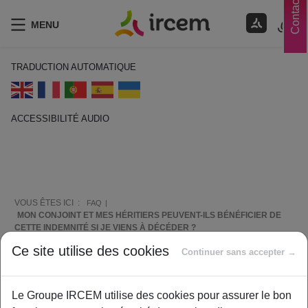
Contacts
MENU
TRADUCTION AUTOMATIQUE
ACCESSIBILITÉ AUDIO
ECOUTER EN FRANÇAIS
VOUS ÊTES ICI :
FAQ
MON CONJOINT ET MES HÉRITIERS PEUVENT-ILS BÉNÉFICIER DE
CETTE INDEMNITÉ SI JE VIENS À DÉCÉDER ?
Ce site utilise des cookies
Continuer sans accepter →
Comment vous aider ?
Le Groupe IRCEM utilise des cookies pour assurer le bon