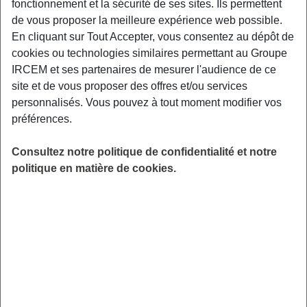
fonctionnement et la sécurité de ses sites. Ils permettent
de vous proposer la meilleure expérience web possible.
Exemples : « J’ai perdu mon identifiant de connexion », « Comment
En cliquant sur Tout Accepter, vous consentez au dépôt de
souscrire à une complémentaire santé ? »
cookies ou technologies similaires permettant au Groupe
IRCEM et ses partenaires de mesurer l'audience de ce
Indemnité Départ Retraite
site et de vous proposer des offres et/ou services
personnalisés. Vous pouvez à tout moment modifier vos
Mon conjoint et mes héritiers peuvent-
préférences.
ils bénéficier de cette indemnité si je
viens à décéder ?
Consultez notre politique de confidentialité et notre
politique en matière de cookies.
Afin que les ayants droit d’un salarié décédé
puissent bénéficier de cette indemnité, le salarié
devra avoir initié la demande de son vivant.
L’indemnité potentiellement due entrera dans le
champ de la dévolution successorale.