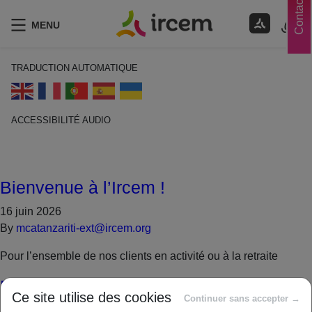
Contacts
MENU
TRADUCTION AUTOMATIQUE
ACCESSIBILITÉ AUDIO
ECOUTER EN FRANÇAIS
Bienvenue à l’Ircem !
16 juin 2026
By
mcatanzariti-ext@ircem.org
Pour l’ensemble de nos clients en activité ou à la retraite
Bienvenue à l’Ircem !
Ce site utilise des cookies
Continuer sans accepter →
18 mai 2026