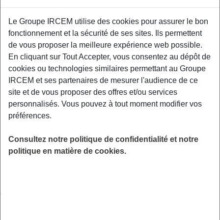
By
ircem
Le Groupe IRCEM utilise des cookies pour assurer le bon
Pour l’ensemble de nos clients en activité ou à la retraite
fonctionnement et la sécurité de ses sites. Ils permettent
de vous proposer la meilleure expérience web possible.
Publique
En cliquant sur Tout Accepter, vous consentez au dépôt de
16 août 2020
cookies ou technologies similaires permettant au Groupe
By
ircem
IRCEM et ses partenaires de mesurer l'audience de ce
site et de vous proposer des offres et/ou services
En tant qu’assistante maternelle et/ou employé(e) de maison.
personnalisés. Vous pouvez à tout moment modifier vos
préférences.
Livrets de bienvenue
16 août 2020
Consultez notre politique de confidentialité et notre
By
ircem
politique en matière de cookies.
Pour l’ensemble de nos clients en activité ou à la retraite
Je protège mon salarié
16 août 2020
By
ircem