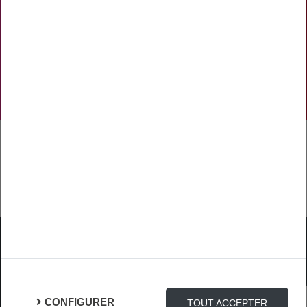
PRÉVENTION
NOS RÉSEAUX SOCIAUX
TÉLÉCHARGER L'APPLICATION
Mentions Légales
Protection des Données
Gestion des cookies
CONFIGURER
TOUT ACCEPTER