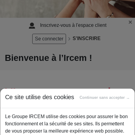
×
Inscrivez-vous à l'espace client
S'INSCRIRE
Se connecter
Bienvenue à l’Ircem !
L’Ircem, votre protection
Ce site utilise des cookies
Continuer sans accepter →
sociale si vous travaillez
dans le secteur du
Le Groupe IRCEM utilise des cookies pour assurer le bon
fonctionnement et la sécurité de ses sites. Ils permettent
service à domicile
de vous proposer la meilleure expérience web possible.