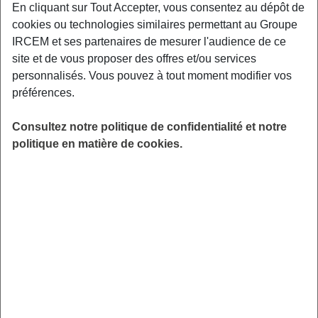
En cliquant sur Tout Accepter, vous consentez au dépôt de
Le Groupe Ircem accompagne les salarié.e.s
cookies ou technologies similaires permettant au Groupe
du secteur à domicile, les assistant.e.s
IRCEM et ses partenaires de mesurer l'audience de ce
maternel.le.s, les particuliers employeurs et les
site et de vous proposer des offres et/ou services
personnalisés. Vous pouvez à tout moment modifier vos
retraité.e.s.
préférences.
Notre rôle :
vous protéger et vous
accompagner tout au long de votre vie
.
Consultez notre politique de confidentialité et notre
politique en matière de cookies.