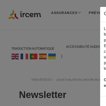
ASSURANCES
PRÉVOY
C
L
f
p
E
ACCESSIBILITÉ AUDIO
TRADUCTION AUTOMATIQUE
c
ECOUTER EN FRANÇAIS
|
e
p
t
C
VOUS ÊTES ICI :
LES ACTUALITÉS DU GROUPE IRCEM
e
Newsletter