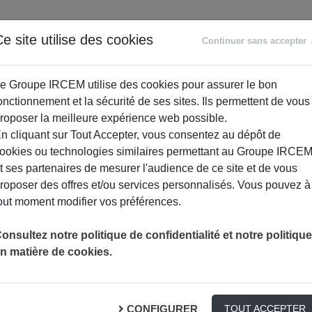
ANCE
RETRAITE
ACCOMPAGNEMENT
PR
e site utilise des cookies
Continuer sans accepter
SOCIAL
e Groupe IRCEM utilise des cookies pour assurer le bon
onctionnement et la sécurité de ses sites. Ils permettent de vous
roposer la meilleure expérience web possible.
n cliquant sur Tout Accepter, vous consentez au dépôt de
ookies ou technologies similaires permettant au Groupe IRCE
t ses partenaires de mesurer l'audience de ce site et de vous
roposer des offres et/ou services personnalisés. Vous pouvez à
out moment modifier vos préférences.
onsultez notre politique de confidentialité et notre politique
NEWSLETTER
n matière de cookies.
CONFIGURER
TOUT ACCEPTER