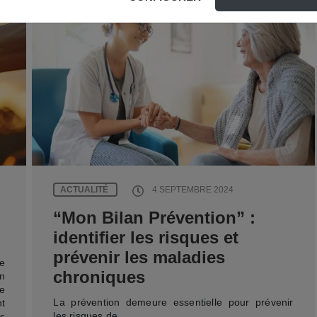
ACTUALITÉ
4 SEPTEMBRE 2024
“Mon Bilan Prévention” :
identifier les risques et
prévenir les maladies
e
chroniques
n
te
La prévention demeure essentielle pour prévenir
t
les risques de…
es