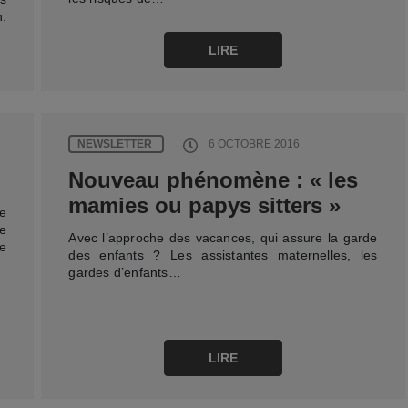
n.
LIRE
NEWSLETTER
6 OCTOBRE 2016
Nouveau phénomène : « les
mamies ou papys sitters »
le
de
Avec l’approche des vacances, qui assure la garde
de
des enfants ? Les assistantes maternelles, les
gardes d’enfants…
LIRE