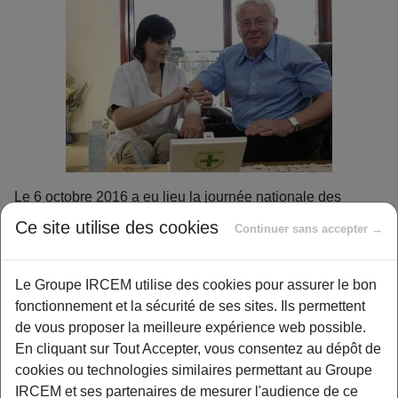
Le 6 octobre 2016 a eu lieu la journée nationale des
aidants. L’objectif de cette journée est de sensibiliser la
Ce site utilise des cookies
Continuer sans accepter →
société sur le rôle des aidants de personnes handicapées
ou des personnes âgées en perte d’autonomie et
d’informer sur les aides existantes.
Le Groupe IRCEM utilise des cookies pour assurer le bon
fonctionnement et la sécurité de ses sites. Ils permettent
Une relation imprévisible…
de vous proposer la meilleure expérience web possible.
En cliquant sur Tout Accepter, vous consentez au dépôt de
Pascaline, mariée, mère de deux enfant et en activité
cookies ou technologies similaires permettant au Groupe
professionnelle ne connaissait pas le statut d’aidant et ne
IRCEM et ses partenaires de mesurer l'audience de ce
s’imaginait pas qu’une mauvaise chute de sa mère