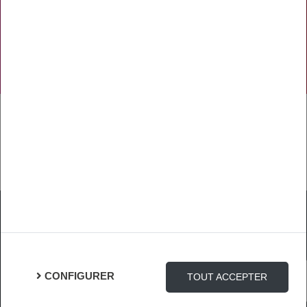
NOS RÉSEAUX SOCIAUX
TÉLÉCHARGER L'APPLICATION
Mentions Légales
Protection des Données
Gestion des cookies
CONFIGURER
TOUT ACCEPTER
Connexion