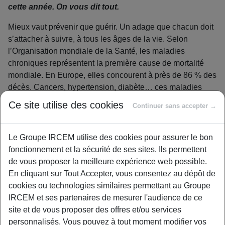
cette année. On vous dit tout.
Mieux vaut prévenir que guérir. Un adage que chacun doit
s’attacher à suivre, à tous les âges de la vie. Selon
l’Organisation mondiale de la Santé, les maladies
chroniques représentent la première cause de mortalité
mondiale. En Europe, elles concourent à près de 86 % des
décès. Cancers, hypertension, diabète… ces maladies
sont toutes mieux prises en charge lorsqu’elles sont
Ce site utilise des cookies
Continuer sans accepter →
traitées à un stade précoce.
La prévention apparaît donc
essentielle
. Aussi, n’attendez pas d’être malade pour
consulter votre médecin, voire un spécialiste.
Le Groupe IRCEM utilise des cookies pour assurer le bon
fonctionnement et la sécurité de ses sites. Ils permettent
Pour aller encore plus loin, le gouvernement a mis en
de vous proposer la meilleure expérience web possible.
place le dispositif
« Mon Bilan prévention »
. Celui-ci
En cliquant sur Tout Accepter, vous consentez au dépôt de
est accessible depuis le début de l’année 2024. Les bilans
cookies ou technologies similaires permettant au Groupe
de prévention aux âges clés de la vie sont
pris en charge
IRCEM et ses partenaires de mesurer l'audience de ce
à 100 %
par l’Assurance maladie. Et ce pour tous les
site et de vous proposer des offres et/ou services
assurés sociaux, sans avance de frais. Un seul bilan de
personnalisés. Vous pouvez à tout moment modifier vos