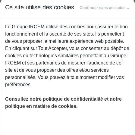
Ce site utilise des cookies
Continuer sans accepter →
Le Groupe IRCEM utilise des cookies pour assurer le bon
fonctionnement et la sécurité de ses sites. Ils permettent
de vous proposer la meilleure expérience web possible.
En cliquant sur Tout Accepter, vous consentez au dépôt de
cookies ou technologies similaires permettant au Groupe
ACTION SOCIALE
20 AVRIL 2026
IRCEM et ses partenaires de mesurer l'audience de ce
site et de vous proposer des offres et/ou services
Maladie de Parkinson : comprendre,
personnalisés. Vous pouvez à tout moment modifier vos
soutenir et agir !
préférences.
11 avril : un programme d’accompagnement dédié à la
maladie de Parkinson À l’occasion de la journée mondiale de
Consultez notre politique de confidentialité et notre
la maladie de Parkinson, le 11…
politique en matière de cookies.
LIRE