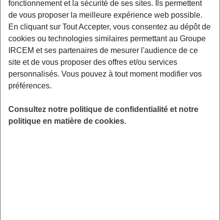
fonctionnement et la sécurité de ses sites. Ils permettent
Reposez-vous 5 minutes avant de reprendre votre mesure.
de vous proposer la meilleure expérience web possible.
Si les chiffres restent élevés, contactez votre médecin pour
En cliquant sur Tout Accepter, vous consentez au dépôt de
un suivi, mais
aucun appel aux urgences n’est requis
.
cookies ou technologies similaires permettant au Groupe
Évitez aussi les efforts intenses et créez un environnement
IRCEM et ses partenaires de mesurer l'audience de ce
calme. Saviez-vous que comprendre ces pics réduit
site et de vous proposer des offres et/ou services
l’anxiété, évitant des crises répétées liées au stress ?
personnalisés. Vous pouvez à tout moment modifier vos
L’urgence hypertensive : une
préférences.
situation critique
Consultez notre politique de confidentialité et notre
Une urgence hypertensive se reconnaît par une tension
politique en matière de cookies.
supérieure à 180/120 mmHg avec des signes inquiétants :
douleur thoracique, difficultés à parler, vision trouble,
engourdissement d’un côté du corps, saignements de nez
inexpliqués, ou maux de tête extrêmes. Ces alertes
signalent un risque pour des organes vitaux (cerveau,
cœur, reins).
Appelez immédiatement le 15 ou le 112
, car
cela peut causer un AVC, une crise cardiaque ou une
insuffisance rénale. En attendant les secours, allongez la