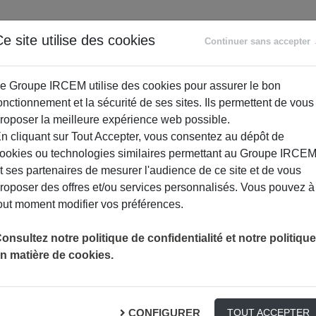
ANCE
RETRAITE
ACCOMPAGNEMENT
PR
e site utilise des cookies
Continuer sans accepter
SOCIAL
e Groupe IRCEM utilise des cookies pour assurer le bon
onctionnement et la sécurité de ses sites. Ils permettent de vous
roposer la meilleure expérience web possible.
n cliquant sur Tout Accepter, vous consentez au dépôt de
ookies ou technologies similaires permettant au Groupe IRCE
t ses partenaires de mesurer l'audience de ce site et de vous
roposer des offres et/ou services personnalisés. Vous pouvez à
out moment modifier vos préférences.
CARTE VITALE PERDUE ? LA REMPLACER FAC
ACTUALITÉS
DOCUMENTS
onsultez notre politique de confidentialité et notre politique
n matière de cookies.
 ? La remplacer facilem
CONFIGURER
TOUT ACCEPTER