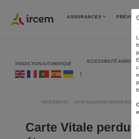
ASSURANCES
PRÉVOY
C
L
f
p
E
ACCESSIBILITÉ AUDIO
TRADUCTION AUTOMATIQUE
c
ECOUTER EN FRANÇAIS
|
e
p
t
VOUS ÊTES ICI :
LES ACTUALITÉS DU GROUPE IRCEM
C
e
Carte Vitale perdue