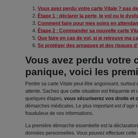
Vous avez perdu votre carte Vitale ? pas de
Étape 1 : déclarer la perte, le vol ou le dy
Comment faire pour mes soins en attendan
Étape 2 : Commander sa nouvelle carte Vita
Que faire en cas de vol, si je retrouve ma 
Se protéger des arnaques et des risques d’
Vous avez perdu votre c
panique, voici les premi
Perdre sa carte Vitale peut être angoissant, surto
attente. Sachez que cette situation est fréquente et
quelques étapes,
vous sécuriserez vos droits et
démarches médicales. Le plus important est d’agir r
frauduleux de vos informations.
La première démarche essentielle est la déclaration 
données personnelles. Vous pouvez effectuer cette d