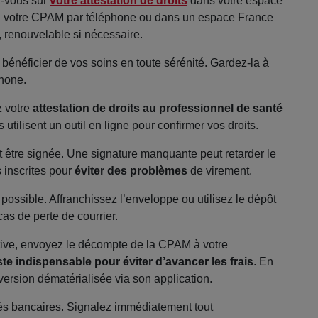
-vous sur
votre attestation de droits
dans votre espace
ia votre CPAM par téléphone ou dans un espace France
 renouvelable si nécessaire.
à bénéficier de vos soins en toute sérénité. Gardez-la à
phone.
z votre
attestation de droits au professionnel de santé
s utilisent un outil en ligne pour confirmer vos droits.
it être signée. Une signature manquante peut retarder le
 inscrites pour
éviter des problèmes
de virement.
possible. Affranchissez l’enveloppe ou utilisez le dépôt
as de perte de courrier.
active, envoyez le décompte de la CPAM à votre
te indispensable pour éviter d’avancer les frais
. En
 version dématérialisée via son application.
evés bancaires. Signalez immédiatement tout