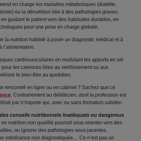
Il prend en charge les maladies métaboliques (diabète,
ulimie) ou la dénutrition liée à des pathologies graves.
ut en guidant le patient vers des habitudes durables, en
chologues pour une prise en charge globale.
e la nutrition habilité à poser un diagnostic médical et à
à l’alimentation.
 risques cardiovasculaires en modulant les apports en sel
e
pour les carences liées au vieillissement ou aux
méliore le bien-être au quotidien.
iste rencontré en ligne ou en cabinet ? Sachez que ce
rance
. Contrairement au diététicien, dont la profession est
 utilisé par n’importe qui, avec ou sans formation validée.
des conseils nutritionnels inadéquats ou dangereux
n nutrition non qualifié pourrait vous orienter vers des
utiles, ou ignorer des pathologies sous-jacentes.
une intolérance non diagnostiquée… Ce n’est pas un