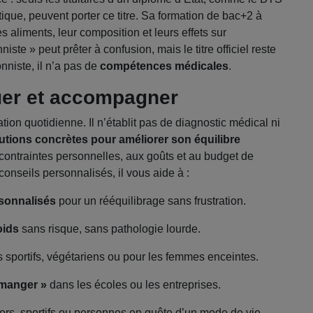
ique, peuvent porter ce titre. Sa formation de bac+2 à
 aliments, leur composition et leurs effets sur
niste » peut prêter à confusion, mais le titre officiel reste
nniste, il n’a pas de
compétences médicales
.
quer et accompagner
ation quotidienne. Il n’établit pas de diagnostic médical ni
utions concrètes pour améliorer son équilibre
 contraintes personnelles, aux goûts et au budget de
nseils personnalisés, il vous aide à :
rsonnalisés
pour un rééquilibrage sans frustration.
oids
sans risque, sans pathologie lourde.
 sportifs, végétariens ou pour les femmes enceintes.
 manger »
dans les écoles ou les entreprises.
ors, sportifs ou personnes en quête d’un mode de vie