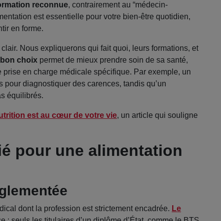
 formation reconnue
, contrairement au “médecin-
limentation est essentielle pour votre bien-être quotidien,
tir en forme.
s clair. Nous expliquerons qui fait quoi, leurs formations, et
e bon choix
permet de mieux prendre soin de sa santé,
e prise en charge médicale spécifique. Par exemple, un
s pour diagnostiquer des carences, tandis qu’un
s équilibrés.
utrition est au cœur de votre vie
, un article qui souligne
llié pour une alimentation
églementée
dical dont la profession est strictement encadrée.
Le
ce : seuls les titulaires d’un diplôme d’État, comme le BTS