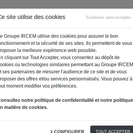
ANCE
RETRAITE
ACCOMPAGNEMENT
PR
e site utilise des cookies
Continuer sans accepter
SOCIAL
e Groupe IRCEM utilise des cookies pour assurer le bon
onctionnement et la sécurité de ses sites. Ils permettent de vous
roposer la meilleure expérience web possible.
n cliquant sur Tout Accepter, vous consentez au dépôt de
ookies ou technologies similaires permettant au Groupe IRCE
t ses partenaires de mesurer l'audience de ce site et de vous
roposer des offres et/ou services personnalisés. Vous pouvez à
out moment modifier vos préférences.
DIÉTÉTICIEN OU NUTRITIONNISTE : VO
ACTUALITÉS
DIÉTÉTIQUE
SANTÉ
onsultez notre politique de confidentialité et notre politique
n matière de cookies.
tionniste : votre corps m
CONFIGURER
TOUT ACCEPTER