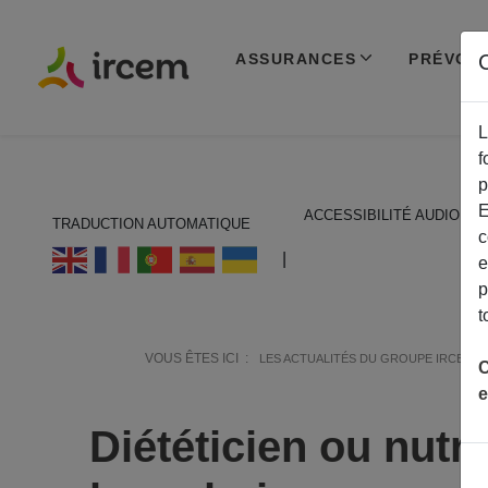
ASSURANCES
PRÉVOY
C
L
f
p
E
ACCESSIBILITÉ AUDIO
TRADUCTION AUTOMATIQUE
c
ECOUTER EN FRANÇAIS
|
e
p
t
VOUS ÊTES ICI :
LES ACTUALITÉS DU GROUPE IRCEM
C
e
Diététicien ou nutri