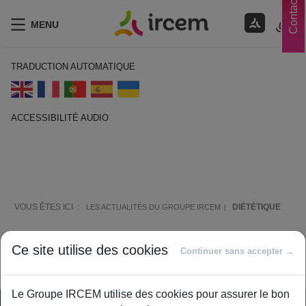
Contacts
MENU
TRADUCTION AUTOMATIQUE
ACCESSIBILITÉ AUDIO
ECOUTER EN FRANÇAIS
VOUS ÊTES ICI :
DIÉTÉTIQUE
LES ACTUALITÉS DU GROUPE IRCEM
Diététique
Ce site utilise des cookies
Continuer sans accepter →
Le Groupe IRCEM utilise des cookies pour assurer le bon