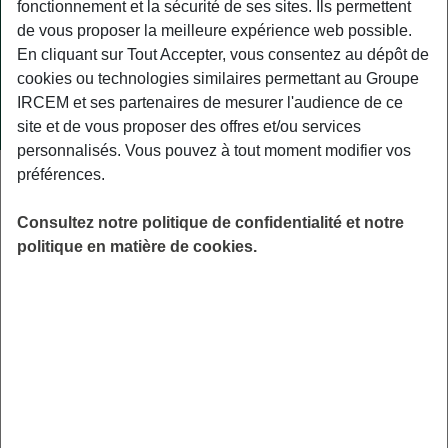
fonctionnement et la sécurité de ses sites. Ils permettent
de vous proposer la meilleure expérience web possible.
En cliquant sur Tout Accepter, vous consentez au dépôt de
cookies ou technologies similaires permettant au Groupe
IRCEM et ses partenaires de mesurer l'audience de ce
site et de vous proposer des offres et/ou services
personnalisés. Vous pouvez à tout moment modifier vos
préférences.
ACTUALITÉS
27 OCTOBRE 2025
Diététicien ou nutritionniste : votre
Consultez notre politique de confidentialité et notre
politique en matière de cookies.
corps mérite le bon choix
Le diététicien, titulaire d’un diplôme d’État, propose des
conseils personnalisés pour un rééquilibrage alimentaire,
tandis que le médecin-nutritionniste
LIRE