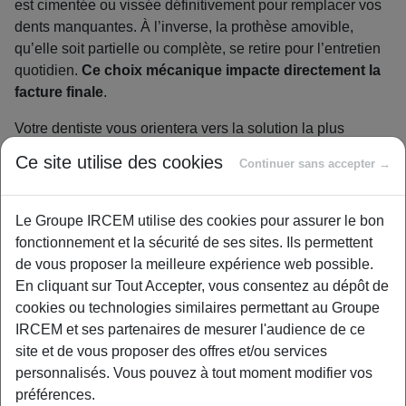
est cimentée ou vissée définitivement pour remplacer vos
dents manquantes. À l’inverse, la prothèse amovible,
qu’elle soit partielle ou complète, se retire pour l’entretien
quotidien.
Ce choix mécanique impacte directement la
facture finale
.
Votre dentiste vous orientera vers la solution la plus
adaptée à votre situation clinique, ce qui déterminera le
Ce site utilise des cookies
Continuer sans accepter →
budget pour
ces dispositifs de substitution
.
Les matériaux : de la résine à la
Le Groupe IRCEM utilise des cookies pour assurer le bon
céramique, un impact direct sur le
fonctionnement et la sécurité de ses sites. Ils permettent
tarif
de vous proposer la meilleure expérience web possible.
En cliquant sur Tout Accepter, vous consentez au dépôt de
Le matériau sélectionné constitue un autre levier majeur
cookies ou technologies similaires permettant au Groupe
du coût final. L’esthétique naturelle et la durabilité dans le
IRCEM et ses partenaires de mesurer l'audience de ce
temps
ont un prix
.
site et de vous proposer des offres et/ou services
Les options varient grandement.
La résine reste la plus
personnalisés. Vous pouvez à tout moment modifier vos
abordable mais s’use plus vite
. Le métal est très robuste
préférences.