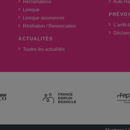
Réclamations
Auto Ha
Lexique
PRÉVO
Lexique assurances
L'arrêt d
Résiliation / Renonciation
Déclarer
ACTUALITÉS
Toutes les actualités