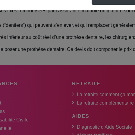
s. Une couronne reconstitue artificiellement la partie visible d
hèses fixes remboursées par l’assurance maladie obligatoire sont
 (“dentiers”) qui peuvent s’enlever, et qui remplacent généralem
 inférieur au coût réel d’une prothèse dentaire, les chirurgiens-
de poser une prothèse dentaire. Ce devis doit comporter le prix 
ANCES
RETRAITE
La retraite comment ça ma
t
La retraite complémentaire
es
AIDES
abilité Civile
Diagnostic d'Aide Sociale
nnelle