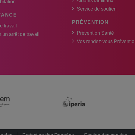
Aidants familiaux
bitation
Service de soutien
YANCE
PRÉVENTION
e travail
Prévention Santé
 un arrêt de travail
Vos rendez-vous Préventio