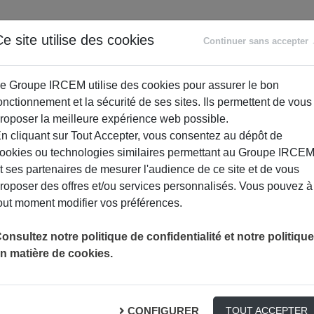
ANCE
RETRAITE
ACCOMPAGNEMENT
PR
e site utilise des cookies
Continuer sans accepter
SOCIAL
e Groupe IRCEM utilise des cookies pour assurer le bon
onctionnement et la sécurité de ses sites. Ils permettent de vous
roposer la meilleure expérience web possible.
n cliquant sur Tout Accepter, vous consentez au dépôt de
ookies ou technologies similaires permettant au Groupe IRCE
t ses partenaires de mesurer l'audience de ce site et de vous
roposer des offres et/ou services personnalisés. Vous pouvez à
out moment modifier vos préférences.
onsultez notre politique de confidentialité et notre politique
n matière de cookies.
usieurs dents abîmées. Il en existe différents types :
CONFIGURER
TOUT ACCEPTER