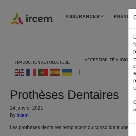
ASSURANCES
PRÉVOY
C
L
f
p
E
ACCESSIBILITÉ AUDIO
TRADUCTION AUTOMATIQUE
c
ECOUTER EN FRANÇAIS
|
e
p
t
Prothèses Dentaires
C
14 janvier 2021
e
By
ircem
Les prothèses dentaires remplacent ou consolident une ou pl