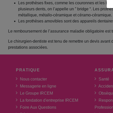
Les prothèses fixes, comme les couronnes et les bridge
plusieurs dents, on l’appelle un ” bridge “. Les prot
métallique, métallo-céramique et céramo-céramique.
Les prothèses amovibles sont des appareils dentaires
Le remboursement de l’assurance maladie obligatoire est très
Le chirurgien-dentiste est tenu de remettre un devis avant 
prestations associées.
PRATIQUE
ASSUR
Nous contacter
Santé
Messagerie en ligne
Acciden
Le Groupe IRCEM
Obsèqu
La fondation d'entreprise IRCEM
Respons
Foire Aux Questions
Professio