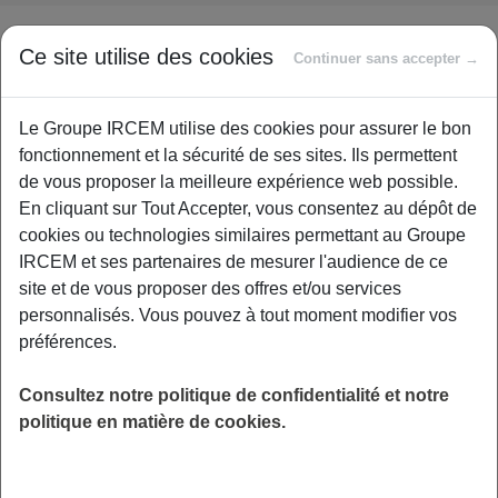
L’âge à partir duquel l’assuré qui exerce une activité à
Ce site utilise des cookies
Continuer sans accepter →
temps partiel peut demander une retraite progressive est
l’âge légal applicable selon la génération, diminué de
deux ans, sans pouvoir être inférieur à 60 ans.
Le Groupe IRCEM utilise des cookies pour assurer le bon
fonctionnement et la sécurité de ses sites. Ils permettent
La durée d’assurance pour l’ouverture du droit est fixée à
de vous proposer la meilleure expérience web possible.
150 trimestres tous régimes de retraite de base confondus.
En cliquant sur Tout Accepter, vous consentez au dépôt de
cookies ou technologies similaires permettant au Groupe
Par ailleurs, la fraction de retraite servie est modifiée afin
IRCEM et ses partenaires de mesurer l'audience de ce
de mieux tenir compte de la durée de l’activité à temps
site et de vous proposer des offres et/ou services
partiel par rapport à la durée de l’activité à temps plein
personnalisés. Vous pouvez à tout moment modifier vos
applicable à l’entreprise.
préférences.
Retrouvez toute l’
actualité
et les informations utiles pour
votre
retraite
sur www.ircem.com ou cliquez sur le bouton
Consultez notre politique de confidentialité et notre
ci-dessous :
politique en matière de cookies.