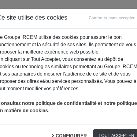
ANCE
RETRAITE
ACCOMPAGNEMENT
PR
e site utilise des cookies
Continuer sans accepter
SOCIAL
e Groupe IRCEM utilise des cookies pour assurer le bon
onctionnement et la sécurité de ses sites. Ils permettent de vous
roposer la meilleure expérience web possible.
n cliquant sur Tout Accepter, vous consentez au dépôt de
ookies ou technologies similaires permettant au Groupe IRCE
t ses partenaires de mesurer l'audience de ce site et de vous
roposer des offres et/ou services personnalisés. Vous pouvez à
out moment modifier vos préférences.
MENSUALISATION DES RETRAITES COMPLÉMENTAIRES : PLUS
RETRAITE
onsultez notre politique de confidentialité et notre politique
n matière de cookies.
 retraites complémentair
CONFIGURER
TOUT ACCEPTER