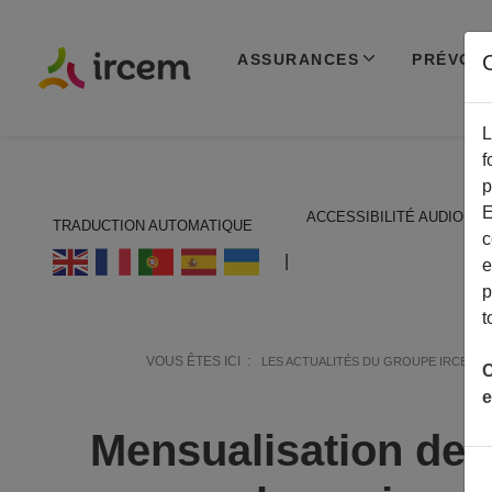
ASSURANCES
PRÉVOY
C
L
f
p
E
ACCESSIBILITÉ AUDIO
TRADUCTION AUTOMATIQUE
c
ECOUTER EN FRANÇAIS
|
e
p
t
VOUS ÊTES ICI :
LES ACTUALITÉS DU GROUPE IRCEM
C
e
Mensualisation des