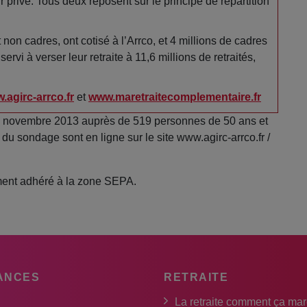
 privé. Tous deux reposent sur le principe de répartition
 non cadres, ont cotisé à l’Arrco, et 4 millions de cadres
ervi à verser leur retraite à 11,6 millions de retraités,
.agirc-arrco.fr
et
www.maretraitecomplementaire.fr
7 novembre 2013 auprès de 519 personnes de 50 ans et
s du sondage sont en ligne sur le site www.agirc-arrco.fr /
ement adhéré à la zone SEPA.
ANCES
RETRAITE
La retraite comment ça ma