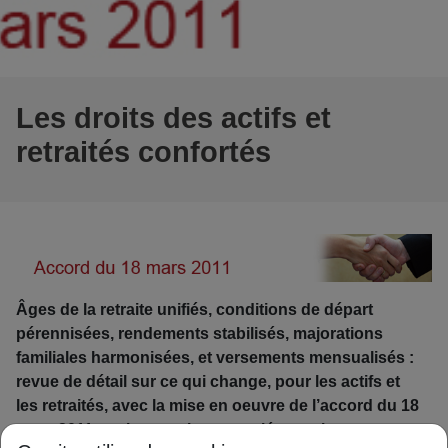
Les droits des actifs et
retraités confortés
Âges de la retraite unifiés, conditions de départ
pérennisées, rendements stabilisés, majorations
familiales harmonisées, et versements mensualisés :
revue de détail sur ce qui change, pour les actifs et
les retraités, avec la mise en oeuvre de l’accord du 18
mars 2011 sur les retraites complémentaires.