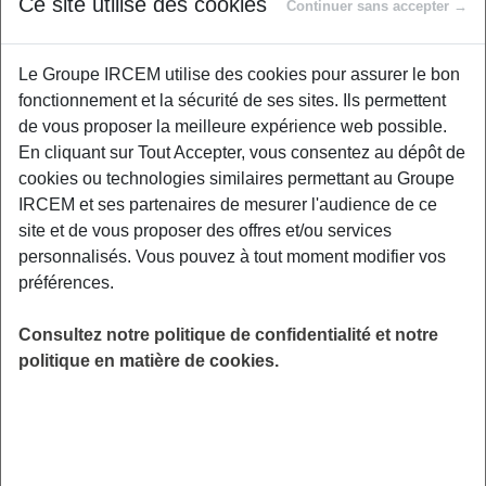
Ce site utilise des cookies
Continuer sans accepter →
Des conditions de départ unifiées et sécurisées
Les salariés qui obtiendront leur retraite au taux plein
Le Groupe IRCEM utilise des cookies pour assurer le bon
auprès des régimes de base pourront également obtenir
fonctionnement et la sécurité de ses sites. Ils permettent
leur retraite complémentaire sans minoration. A compter du
de vous proposer la meilleure expérience web possible.
1er juillet 2011, l’âge d’ouverture des droits avec condition
En cliquant sur Tout Accepter, vous consentez au dépôt de
de durée d’activité passe progressivement de 60 à 62 ans
cookies ou technologies similaires permettant au Groupe
et sans condition de durée d’activité de 65 à 67 ans.
IRCEM et ses partenaires de mesurer l'audience de ce
site et de vous proposer des offres et/ou services
1
L’AGFF
est reconduite jusqu’au 31 décembre 2018. Ce
personnalisés. Vous pouvez à tout moment modifier vos
dispositif finance le surcoût des retraites liquidées avant
préférences.
l’âge de 65 ans. Cette pérennisation de l’AGFF met fin aux
pratiques antérieures de reconduction du dispositif pour
Consultez notre politique de confidentialité et notre
de courtes périodes qui pouvaient avoir un caractère
politique en matière de cookies.
anxiogène ; elle permet aux seniors d’envisager
sereinement leur départ à la retraite.
Des rendements harmonisés et stabilisés
Le rendement d’un régime de retraite est la pension