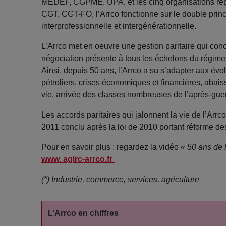
MEDEF, CGPME, UPA, et les cinq organisations re
CGT, CGT-FO, l’Arrco fonctionne sur le double princip
interprofessionnelle et intergénérationnelle.
L’Arrco met en oeuvre une gestion paritaire qui conc
négociation présente à tous les échelons du régime 
Ainsi, depuis 50 ans, l’Arrco a su s’adapter aux é
pétroliers, crises économiques et financières, abais
vie, arrivée des classes nombreuses de l’après-guer
Les accords paritaires qui jalonnent la vie de l’Arrco
2011 conclu après la loi de 2010 portant réforme de
Pour en savoir plus : regardez la vidéo
« 50 ans de 
www. agirc-arrco.fr
(*) Industrie, commerce, services, agriculture
L’Arrco en chiffres