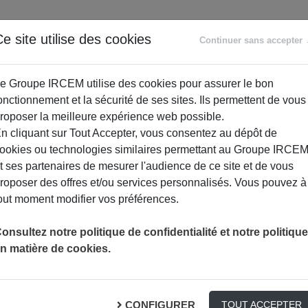
ANCE
RETRAITE
ACCOMPAGNEMENT
PR
e site utilise des cookies
Continuer sans accepter
SOCIAL
e Groupe IRCEM utilise des cookies pour assurer le bon
onctionnement et la sécurité de ses sites. Ils permettent de vous
roposer la meilleure expérience web possible.
n cliquant sur Tout Accepter, vous consentez au dépôt de
ookies ou technologies similaires permettant au Groupe IRCE
t ses partenaires de mesurer l'audience de ce site et de vous
roposer des offres et/ou services personnalisés. Vous pouvez à
out moment modifier vos préférences.
L’ARRCO A 50 ANS
RETRAITE
onsultez notre politique de confidentialité et notre politique
n matière de cookies.
CONFIGURER
TOUT ACCEPTER