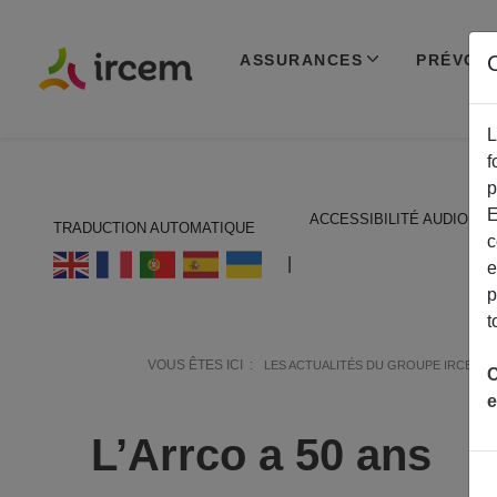
ASSURANCES
PRÉVOY
C
L
f
p
E
ACCESSIBILITÉ AUDIO
TRADUCTION AUTOMATIQUE
c
ECOUTER EN FRANÇAIS
|
e
p
t
VOUS ÊTES ICI :
LES ACTUALITÉS DU GROUPE IRCEM
C
e
L’Arrco a 50 ans