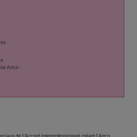
ros
is
re Arrco :
ociaux de l’Accord interprofessionnel créant l’Arrco.