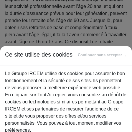
leur activité professionnelle avant l’âge 20 ans, et qui ont
la durée d’assurance prévue pour leur génération, peuvent
prendre leur retraite dès l’âge de 60 ans. Jusque là, pour
obtenir ses retraites de base et complémentaire à taux
plein avant l’âge légal, il fallait avoir commencé à travailler
avant l’âge de 16 ou 17 ans. Ce dispositif de retraite
1
anticipée
concerne les personnes qui ont une carrière
Ce site utilise des cookies
Continuer sans accepter →
longue.
A quel âge faut-il avoir débuté son activité
Le Groupe IRCEM utilise des cookies pour assurer le bon
professionnelle ?
fonctionnement et la sécurité de ses sites. Ils permettent
Pour pouvoir partir à 60 ans, vous devez avoir totalisé 5
de vous proposer la meilleure expérience web possible.
trimestres avant la fin de l’année civile de votre 20ème
En cliquant sur Tout Accepter, vous consentez au dépôt de
anniversaire.
cookies ou technologies similaires permettant au Groupe
Vous pour rez partir avant l’âge de 60 ans si vous avez
IRCEM et ses partenaires de mesurer l'audience de ce
cotisé 5 trimestres avant la fin de l’année civile de votre
site et de vous proposer des offres et/ou services
ème
ème
16
anniversaire (voire 17
si vous êtes né en 1953).
personnalisés. Vous pouvez à tout moment modifier vos
Dans tous les cas, le nombre de trimestres est ramené à 4,
préférences.