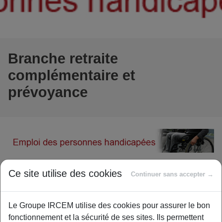
Branche retraite
complémentaire et
prévoyance
L’emploi des personnes handicapées progresse.
Ce site utilise des cookies
Continuer sans accepter →
A l’occasion de la Semaine pour l’emploi des
personnes handicapées, la branche retraite
Le Groupe IRCEM utilise des cookies pour assurer le bon
complémentaire et prévoyance rappelle son
fonctionnement et la sécurité de ses sites. Ils permettent