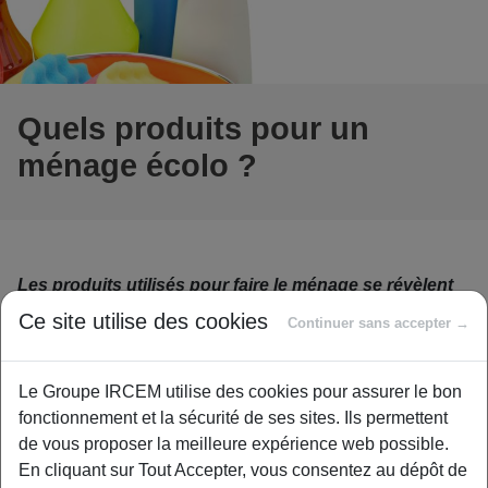
Quels produits pour un
ménage écolo ?
Les produits utilisés pour faire le ménage se révèlent
trop souvent néfastes pour notre santé. De
Ce site utilise des cookies
Continuer sans accepter →
nombreuses études l’ont démontré. Pour préserver à
la fois la planète et notre capital santé, voici quelques
conseils.
Le Groupe IRCEM utilise des cookies pour assurer le bon
fonctionnement et la sécurité de ses sites. Ils permettent
Des produits ménagers efficaces pour purifier vos surfaces
de vous proposer la meilleure expérience web possible.
mais dangereux pour la santé ? Le lien de cause à effet est
En cliquant sur Tout Accepter, vous consentez au dépôt de
paradoxal… mais bien réel. Une étude s’était penchée sur