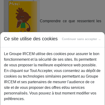
Comprendre ce que ressentent les
Ce site utilise des cookies
Continuer sans accepter →
tous petits n’est pas toujours simple, lorsqu’ils ne parlent
pas encore. Le langage des signes leur donne la parole
Le Groupe IRCEM utilise des cookies pour assurer le bon
d’une autre manière.
fonctionnement et la sécurité de ses sites. Ils permettent
Le langage des signes utilise les mains et les expressions
de vous proposer la meilleure expérience web possible.
du visage. Tout comme vous parlez à bébé dès la
En cliquant sur Tout Accepter, vous consentez au dépôt de
naissance, vous pouvez y associer les signes. Pour qu’il
cookies ou technologies similaires permettant au Groupe
mémorise le geste, faites-le régulièrement devant lui et
IRCEM et ses partenaires de mesurer l'audience de ce
associez-le à la parole. Votre bambin peut vous imiter à
site et de vous proposer des offres et/ou services
partir du moment où il acquiert la motricité entre 6 et 10
personnalisés. Vous pouvez à tout moment modifier vos
mois. Pour débuter le langage des signes avec votre bout
préférences.
’choux, les signes simples comme agiter la main pour dire