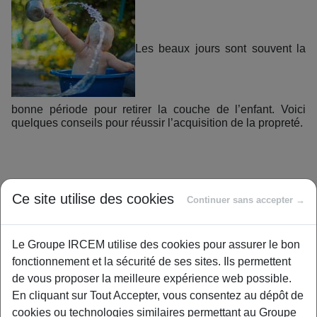
Les beaux jours sont souvent la
bonne période pour retirer la couche de l’enfant. Voici
quelques conseils pour réussir l’acquisition de la propreté.
Ce site utilise des cookies
Bien qu’il n’y ait pas de règle, la propreté chez l’enfant
Continuer sans accepter →
s’acquiert généralement entre 2 ans et 2 ans et demi. Pour
y parvenir, il faut d’abord que l’enfant sache se contrôler en
Le Groupe IRCEM utilise des cookies pour assurer le bon
comprenant à quel moment il doit ou non se retenir. Cette
fonctionnement et la sécurité de ses sites. Ils permettent
étape coïncide souvent avec sa capacité à monter et à
de vous proposer la meilleure expérience web possible.
descendre un escalier en mettant un pied après l’autre. La
En cliquant sur Tout Accepter, vous consentez au dépôt de
volonté est aussi essentielle. L’enfant se régule de lui-
cookies ou technologies similaires permettant au Groupe