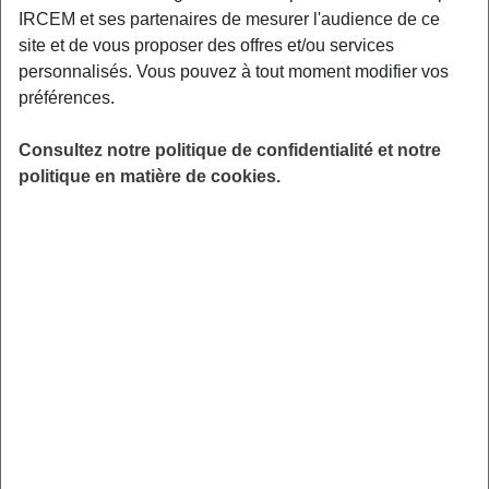
même s’il a décidé de ne plus porter de couches. Les filles
IRCEM et ses partenaires de mesurer l'audience de ce
sont en général plus rapides que les garçons. Au départ, il
site et de vous proposer des offres et/ou services
peut arriver qu’un enfant contrôle sa vessie mais aille
personnalisés. Vous pouvez à tout moment modifier vos
encore à la selle dans la couche.
préférences.
Les mesures pour réussir
Consultez notre politique de confidentialité et notre
Le moment de retirer la couche est une étape majeure
politique en matière de cookies.
chez l’enfant. Ne l’obligez surtout pas à aller sur le pot s’il
ne le souhaite pas. Si vous le forcez trop régulièrement, il
peut se bloquer et risquer des problèmes urinaires ou de
constipation. Dans les premiers moments où il est en
culotte, il n’est pas capable de manifester le besoin de se
soulager. Mettez régulièrement votre enfant sur le pot ou
demandez-lui assez souvent s’il a envie de faire pipi et/ou
caca.
Si votre enfant est souvent amené à aller chez nounou ou
chez mamie-papi, dites-leur qu’il commence à être propre
et qu’il faut penser à le solliciter. Si vous avez plusieurs