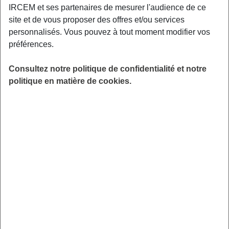
qu’il veut manger. Il peut même alterner entre les jours où
IRCEM et ses partenaires de mesurer l'audience de ce
il ne boit que du lait et ceux où il boit du lait et mange du
site et de vous proposer des offres et/ou services
solide. Tous les bébés en bonne santé sont capables de
personnalisés. Vous pouvez à tout moment modifier vos
gérer leur introduction à la nourriture solide. Il est possible
préférences.
de commencer à partir de 6 mois, lorsque l’enfant a ses
premières dents et que son système digestif peut assimiler
Consultez notre politique de confidentialité et notre
les aliments solides. Bébé découvre les textures de ce
politique en matière de cookies.
qu’il a entre les doigts et les porte à sa bouche.
Au revoir les purées
Grâce au baby led weaning, plus besoin de préparer des
purées spécialement pour bébé. Il mange directement des
légumes croquants et partage le repas de toute la famille.
Assurez-vous si vous testez cette approche que votre
enfant tient sa tête et tient bien assis dans sa chaise haute.
Ne craignez pas l’étouffement, bébé est maître de ce qu’il
porte à sa bouche. Vous pouvez couper les aliments en
bâtons pour qu’il les prenne plus facilement.