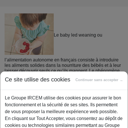
Le baby led weaning ou
l’alimentation autonome en français consiste à introduire
les aliments solides dans la nourriture des bébés et à leur
laisser découvrir seuls ce qu’ils mangent. Le phénomène
fait de plus en plus d’adeptes.
Ce site utilise des cookies
Continuer sans accepter →
Le baby led weaning est né en Grande Bretagne. Avec
Le Groupe IRCEM utilise des cookies pour assurer le bon
cette méthode, bébé mange des aliments solides en
fonctionnement et la sécurité de ses sites. Ils permettent
complément du lait maternel ou du lait au biberon. Le baby
de vous proposer la meilleure expérience web possible.
led weaning permet à un enfant de maîtriser sa faim et ses
En cliquant sur Tout Accepter, vous consentez au dépôt de
envies. Il décide lui-même lorsqu’il veut boire du lait ou
cookies ou technologies similaires permettant au Groupe