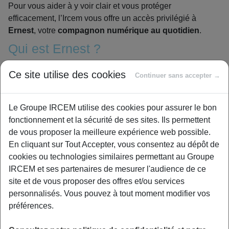
Pour vous aider à y voir clair et vous protéger
efficacement, l’Ircem vous offre un accès privilégié à
Ernest
, votre
compagnon numérique au quotidien
.
Qui est Ernest ?
Ernest est le nom d’un site internet interactif : une
Ce site utilise des cookies
Continuer sans accepter →
plateforme
numérique qui répond à vos questions.
Un outil sécurisant, accessible sur ordinateur et
mobile,
conçu pour vous accompagner au quotidien.
Le Groupe IRCEM utilise des cookies pour assurer le bon
fonctionnement et la sécurité de ses sites. Ils permettent
Facile à utiliser, votre compagnon Ernest vous aide à
de vous proposer la meilleure expérience web possible.
identifier et comprendre les situations en ligne et à
En cliquant sur Tout Accepter, vous consentez au dépôt de
faire les bons choix,
grâce à des explications claires et
cookies ou technologies similaires permettant au Groupe
sans jargon.
IRCEM et ses partenaires de mesurer l'audience de ce
site et de vous proposer des offres et/ou services
personnalisés. Vous pouvez à tout moment modifier vos
préférences.
Je m’inscris gratuitement