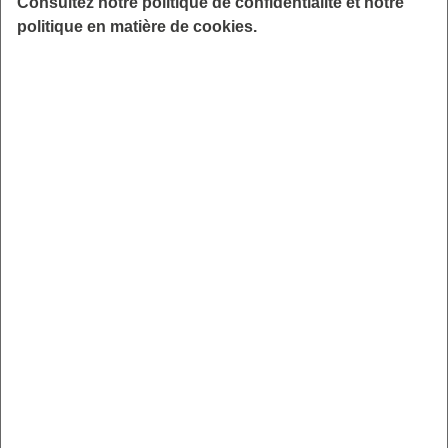
Consultez notre politique de confidentialité et notre
Je découvre la plateforme Ernest et je me connecte
politique en matière de cookies.
en cliquant ici
Un réflexe à adopter en cas de doute
Un SMS, un e-mail ou un site vous interpelle ?
Ernest est là pour vous aider à vérifier et à y voir clair
Vérification des contenus suspects
Ernest analyse pour vous :
les
SMS frauduleux
les
emails suspects
les
liens inconnus (URL)
les
numéros de téléphone douteux