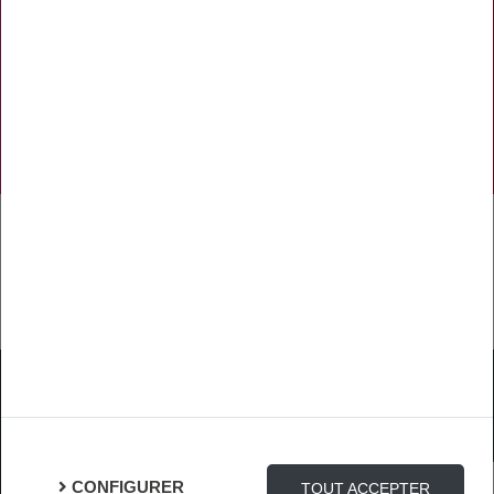
PRÉVENTION
NOS RÉSEAUX SOCIAUX
TÉLÉCHARGER L'APPLICATION
Mentions Légales
Protection des Données
Gestion des cookies
CONFIGURER
TOUT ACCEPTER