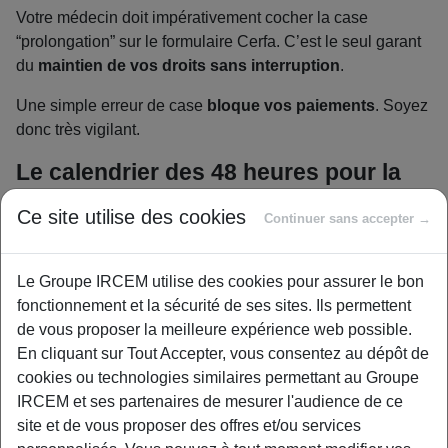
Votre médecin doit impérativement cocher la case
“prolongation” sur le formulaire Cerfa. C’est le seul garant
du
maintien de vos droits sans interruption
.
Une simple erreur de case
bloque vos paiements
. Soyez
donc très vigilant.
Le calendrier des 48 heures pour la
CPAM et l’employeur
Ce site utilise des cookies
Continuer sans accepter →
Vous avez un
délai strict de 48 heures
pour envoyer les
documents. Le volet 3 est pour votre employeur. Les volets
1 et 2 partent directement à la CPAM pour traitement.
Le Groupe IRCEM utilise des cookies pour assurer le bon
fonctionnement et la sécurité de ses sites. Ils permettent
Attention, le risque financier est réel. Un retard injustifié
de vous proposer la meilleure expérience web possible.
entraîne souvent une
baisse brutale de 50 % de vos
En cliquant sur Tout Accepter, vous consentez au dépôt de
indemnités
.
cookies ou technologies similaires permettant au Groupe
IRCEM et ses partenaires de mesurer l'audience de ce
Savez-vous précisément
où envoyer un arrêt maladie
?
site et de vous proposer des offres et/ou services
Ne vous trompez pas de destinataire.