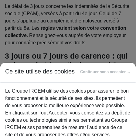
Le délai de 3 jours concerne les indemnités de la Sécurité
sociale (CPAM), versées à partir du 4
e
jour. Celui de 7
jours s’applique au complément d’employeur, versé à
partir du 8
e
. Les
règles varient selon votre convention
collective
. Renseignez-vous auprès de votre employeur
pour connaître précisément vos droits.
3 jours ou 7 jours de carence : qui
paie quoi et à partir de quand ?
Ce site utilise des cookies
Continuer sans accepter →
Le délai de 3 jours : les indemnités
journalières de la Sécurité sociale
Le Groupe IRCEM utilise des cookies pour assurer le bon
Le délai de carence de 3 jours s’applique aux indemnités
fonctionnement et la sécurité de ses sites. Ils permettent
versées par la Sécurité sociale (CPAM ou MSA). Ces
de vous proposer la meilleure expérience web possible.
indemnités, souvent appelées “IJ”, sont
versées à partir
En cliquant sur Tout Accepter, vous consentez au dépôt de
du 4
e
jour d’arrêt de travail
.
cookies ou technologies similaires permettant au Groupe
IRCEM et ses partenaires de mesurer l'audience de ce
Ce
délai de carence de 3 jours calendaires
inclut tous
site et de vous proposer des offres et/ou services