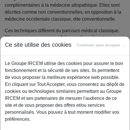
complémentaires à la médecine allopathique. Elles sont
décrites comme non conventionnelles, en opposition à la
médecine occidentale classique, dite conventionnelle.
Ces techniques diffèrent du parcours médical classique.
Elles occupent un
espace thérapeutique à part
.
Ce site utilise des cookies
Continuer sans accepter →
Distinction entre approche scientifique
et soins complémentaires
Le Groupe IRCEM utilise des cookies pour assurer le bon
Ces soins
ne remplacent jamais un diagnostic médical
fonctionnement et la sécurité de ses sites. Ils permettent
officiel
. Leurs fondements ne s’appuient pas
de vous proposer la meilleure expérience web possible.
systématiquement sur des preuves cliniques rigoureuses.
En cliquant sur Tout Accepter, vous consentez au dépôt de
Restez donc vigilant face aux promesses de guérison
cookies ou technologies similaires permettant au Groupe
miraculeuse.
IRCEM et ses partenaires de mesurer l'audience de ce
site et de vous proposer des offres et/ou services
Ces pratiques interviennent en soutien de votre traitement
personnalisés. Vous pouvez à tout moment modifier vos
habituel. Elles aident notamment à supporter certains
préférences.
effets secondaires pesants. Ce duo
renforce l’efficacité
de votre parcours de soin
.