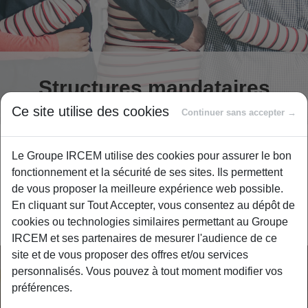
Structures mandataires
Ce site utilise des cookies
Continuer sans accepter →
Le Groupe IRCEM utilise des cookies pour assurer le bon
Si vous êtes une association ou une entreprise mandataire
fonctionnement et la sécurité de ses sites. Ils permettent
de services à la personne, alors vous dépendez de
de vous proposer la meilleure expérience web possible.
la
Convention Collective Nationale des Salariés du
En cliquant sur Tout Accepter, vous consentez au dépôt de
Particulier employeur.
cookies ou technologies similaires permettant au Groupe
IRCEM et ses partenaires de mesurer l'audience de ce
site et de vous proposer des offres et/ou services
personnalisés. Vous pouvez à tout moment modifier vos
préférences.