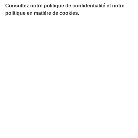
Consultez notre politique de confidentialité et notre
PRÉVOYANCE COLLECTIVE
politique en matière de cookies.
En savoir plus
OFFRES PRODUITS
En savoir plus