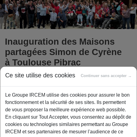
Inauguration des Maisons
partagées Simon de Cyrène
à Toulouse Pibrac
Ce site utilise des cookies
Continuer sans accepter →
Soucieuse d’apporter des réponses concrètes aux
Le Groupe IRCEM utilise des cookies pour assurer le bon
publics fragilisés
, l’Ircem Agirc-Arrco a choisi de
soutenir
fonctionnement et la sécurité de ses sites. Ils permettent
la création de trois maisons partagées
à Toulouse
de vous proposer la meilleure expérience web possible.
Pibrac (31), portées par l’association
Simon de Cyrène
.
En cliquant sur Tout Accepter, vous consentez au dépôt de
cookies ou technologies similaires permettant au Groupe
IRCEM et ses partenaires de mesurer l'audience de ce
Un habitat inclusif et chaleureux