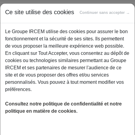
Ce site utilise des cookies
Quatersperanto, filiale d’IRCEM Prévoyance, a eu le
Continuer sans accepter →
plaisir d’annoncer le lancement de son nouveau site
www.vivonsbienvivonsmieux.fr
lors du Salon des
Le Groupe IRCEM utilise des cookies pour assurer le bon
Services à la Personne de Paris des 4, 5 et 6 décembre
fonctionnement et la sécurité de ses sites. Ils permettent
derniers.
de vous proposer la meilleure expérience web possible.
Nous remercions les quelques 500 curieux qui sont venus
En cliquant sur Tout Accepter, vous consentez au dépôt de
à la rencontre de notre équipe pour échanger sur leur
cookies ou technologies similaires permettant au Groupe
santé, leur bien-être et la sécurité à domicile.
IRCEM et ses partenaires de mesurer l'audience de ce
site et de vous proposer des offres et/ou services
Notre mission
: toujours vous faire bénéficier des
personnalisés. Vous pouvez à tout moment modifier vos
meilleurs conseils et services pour bien vivre, chez vous,
préférences.
au quotidien. Inscrivez-vous dès maintenant sur le site
Vivons Bien Vivons Mieux !
Consultez notre politique de confidentialité et notre
politique en matière de cookies.
Découvrez notre vidéo de
présentation