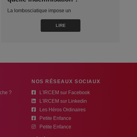
La lombosciatique impose un
LIRE
NOS RÉSEAUX SOCIAUX
rche ?
L'IRCEM sur Facebook
L'IRCEM sur Linkedin
Les Héros Ordinaires
Petite Enfance
Petite Enfance