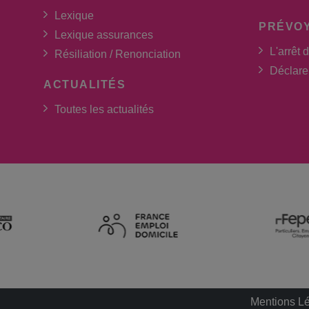
Lexique
PRÉVO
Lexique assurances
L'arrêt d
Résiliation / Renonciation
Déclarer
ACTUALITÉS
Toutes les actualités
Mentions L