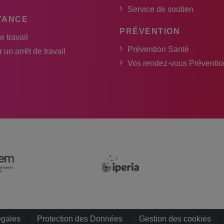
Service de soutien
YANCE
PRÉVENTION
e travail
Prévention Santé
 un arrêt de travail
Vos rendez-vous Préventio
égales
Protection des Données
Gestion des cookies