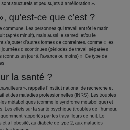
sont structurels et peu sujets à amélioration ».
», qu’est-ce que c’est ?
gle commune. Les personnes qui travaillent tôt le matin
uit (après minuit), mais aussi le samedi et/ou le
t s’ajouter d’autres formes de contraintes, comme « les
les journées discontinues (périodes de travail séparées
es (connus un jour à l’avance ou moins) ». Ce type de
es.
sur la santé ?
travailleurs », rappelle l’Institut national de recherche et
ail et des maladies professionnelles (INRS). Les troubles
oubles métaboliques (comme le syndrome métabolique) et
és. Les effets sur la santé psychique (troubles de l’humeur,
réquemment rapportés par les travailleurs de nuit. Le
ds et à l’obésité, au diabète de type 2, aux maladies
hez les femmes.