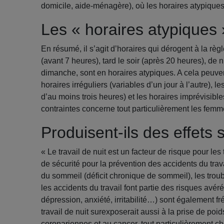
domicile, aide-ménagère), où les horaires atypiques 
Les « horaires atypiques 
En résumé, il s’agit d’horaires qui dérogent à la rè
(avant 7 heures), tard le soir (après 20 heures), de n
dimanche, sont en horaires atypiques. A cela peuven
horaires irréguliers (variables d’un jour à l’autre), 
d’au moins trois heures) et les horaires imprévisibl
contraintes concerne tout particulièrement les femm
Produisent-ils des effets 
« Le travail de nuit est un facteur de risque pour les 
de sécurité pour la prévention des accidents du trav
du sommeil (déficit chronique de sommeil), les tr
les accidents du travail font partie des risques avér
dépression, anxiété, irritabilité…) sont également f
travail de nuit surexposerait aussi à la prise de poi
coronariennes et au cancer, tout particulièrement c