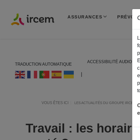
ASSURANCES
PRÉVOY
C
L
f
p
E
ACCESSIBILITÉ AUDIO
TRADUCTION AUTOMATIQUE
c
ECOUTER EN FRANÇAIS
|
e
p
t
VOUS ÊTES ICI :
LES ACTUALITÉS DU GROUPE IRCEM
C
e
Travail : les horai