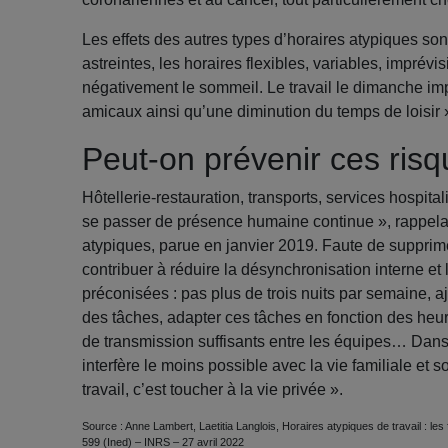
Les effets des autres types d’horaires atypiques so
astreintes, les horaires flexibles, variables, imprévi
négativement le sommeil. Le travail le dimanche impl
amicaux ainsi qu’une diminution du temps de loisir 
Peut-on prévenir ces risq
Hôtellerie-restauration, transports, services hospita
se passer de présence humaine continue », rappela
atypiques, parue en janvier 2019. Faute de supprimer 
contribuer à réduire la désynchronisation interne et
préconisées : pas plus de trois nuits par semaine, aj
des tâches, adapter ces tâches en fonction des heur
de transmission suffisants entre les équipes… Dans l
interfère le moins possible avec la vie familiale et 
travail, c’est toucher à la vie privée ».
Source : Anne Lambert, Laetitia Langlois, Horaires atypiques de travail : le
599 (Ined) – INRS – 27 avril 2022