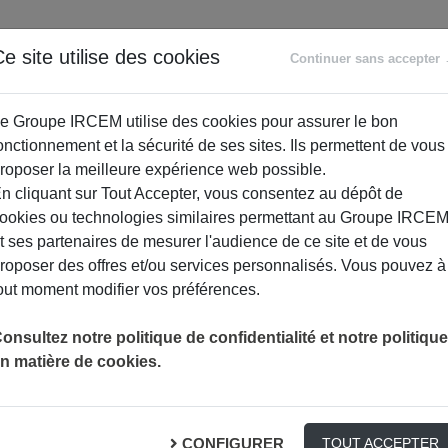
ANCE
RETRAITE
ACCOMPAGNEMENT
PR
e site utilise des cookies
Continuer sans accepter
SOCIAL
e Groupe IRCEM utilise des cookies pour assurer le bon
onctionnement et la sécurité de ses sites. Ils permettent de vous
roposer la meilleure expérience web possible.
n cliquant sur Tout Accepter, vous consentez au dépôt de
ookies ou technologies similaires permettant au Groupe IRCE
t ses partenaires de mesurer l'audience de ce site et de vous
roposer des offres et/ou services personnalisés. Vous pouvez à
out moment modifier vos préférences.
TRAVAIL : LES HORAIRES ATYPIQU
ACTUALITÉS
ASSISTANTE MATERNELLE
onsultez notre politique de confidentialité et notre politique
n matière de cookies.
res atypiques mauvais po
CONFIGURER
TOUT ACCEPTER