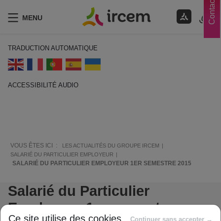
Contacts
MENU
TRADUCTION AUTOMATIQUE
ACCESSIBILITÉ AUDIO
ECOUTER EN FRANÇAIS
VOUS ÊTES ICI :
LES ACTUALITÉS DU GROUPE IRCEM
SALARIÉ DU PARTICULIER EMPLOYEUR
SALARIÉ DU PARTICULIER EMPLOYEUR 1ER SEMESTRE 2015
Salarié du Particulier
Employeur 1er semestre
Ce site utilise des cookies
Continuer sans accepter →