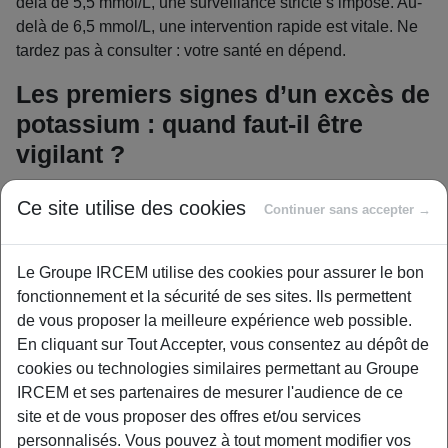
delà de 5,5 mmol/L, une surveillance stricte s’impose. Au-
delà de 6,5 mmol/L, une intervention rapide est vitale. Ne
tardez pas à consulter : votre santé en dépend.
Les premiers signes d’un excès de
potassium : quand faut-il être
vigilant ?
Un taux de potassium trop élevé peut rester silencieux,
Ce site utilise des cookies
Continuer sans accepter →
surtout en phase légère. Pourtant, certaines sensations
méritent attention. Savez-vous qu’un
déséquilibre interne
peut se manifester par des signaux discrets
?
Le Groupe IRCEM utilise des cookies pour assurer le bon
fonctionnement et la sécurité de ses sites. Ils permettent
La fatigue inhabituelle ou cette impression de jambes
de vous proposer la meilleure expérience web possible.
lourdes n’ont peut-être pas de lien évident. Et si c’était
un
En cliquant sur Tout Accepter, vous consentez au dépôt de
excès de potassium ?
Ce phénomène
peut altérer la
cookies ou technologies similaires permettant au Groupe
communication entre nerfs et muscles
, réduisant votre
IRCEM et ses partenaires de mesurer l'audience de ce
énergie sans raison apparente.
site et de vous proposer des offres et/ou services
Des picotements dans les mains ou les pieds ? Ces
personnalisés. Vous pouvez à tout moment modifier vos