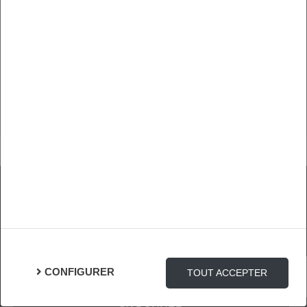
lombosciatique, quelle durée et quelle
indemnisation ?
La lombosciatique impose un arrêt strict,
indispensable pour éviter la chronicité et garantir la…
...
LIRE
Restez informé avec
la newsletter !
Pour éviter d’avoir à dupliquer ce code à
chaque nouveau bloc créé, on va le rendre
générique et se baser sur des conventions
CONFIGURER
TOUT ACCEPTER