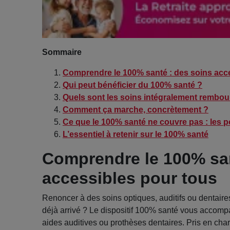
Sommaire
Comprendre le 100% santé : des soins acc
Qui peut bénéficier du 100% santé ?
Quels sont les soins intégralement rembou
Comment ça marche, concrètement ?
Ce que le 100% santé ne couvre pas : les p
L’essentiel à retenir sur le 100% santé
Comprendre le 100% san
accessibles pour tous
Renoncer à des soins optiques, auditifs ou dentaires 
déjà arrivé ? Le dispositif 100% santé vous accompa
aides auditives ou prothèses dentaires. Pris en char