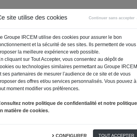
ANCE
RETRAITE
ACCOMPAGNEMENT
PR
e site utilise des cookies
Continuer sans accepter
SOCIAL
e Groupe IRCEM utilise des cookies pour assurer le bon
onctionnement et la sécurité de ses sites. Ils permettent de vous
roposer la meilleure expérience web possible.
n cliquant sur Tout Accepter, vous consentez au dépôt de
ookies ou technologies similaires permettant au Groupe IRCE
t ses partenaires de mesurer l'audience de ce site et de vous
roposer des offres et/ou services personnalisés. Vous pouvez à
out moment modifier vos préférences.
100% SANTÉ : SE SOIGNER SANS SORTIR
ACTUALITÉS
REMBOURSEMENT
onsultez notre politique de confidentialité et notre politique
n matière de cookies.
gner sans sortir la cart
CONFIGURER
TOUT ACCEPTER