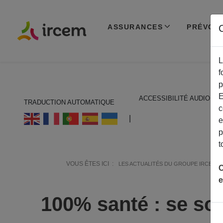
ASSURANCES
PRÉVOY
C
L
f
p
E
ACCESSIBILITÉ AUDIO
TRADUCTION AUTOMATIQUE
c
ECOUTER EN FRANÇAIS
|
e
p
t
VOUS ÊTES ICI :
LES ACTUALITÉS DU GROUPE IRCEM
C
e
100% santé : se soi