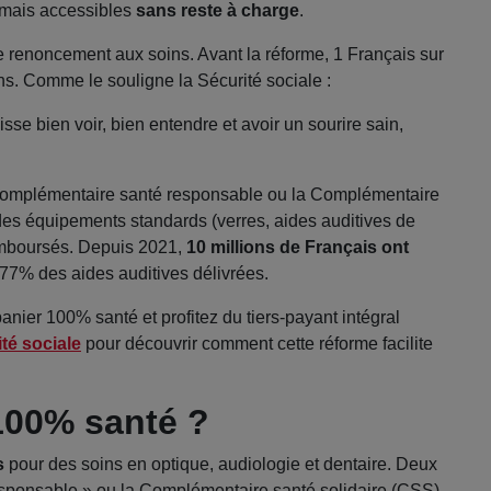
rmais accessibles
sans reste à charge
.
 le renoncement aux soins. Avant la réforme, 1 Français sur
s. Comme le souligne la Sécurité sociale :
sse bien voir, bien entendre et avoir un sourire sain,
 complémentaire santé responsable ou la Complémentaire
 des équipements standards (verres, aides auditives de
remboursés. Depuis 2021,
10 millions de Français ont
77% des aides auditives délivrées.
nier 100% santé et profitez du tiers-payant intégral
ité sociale
pour découvrir comment cette réforme facilite
 100% santé ?
s
pour des soins en optique, audiologie et dentaire. Deux
esponsable » ou la Complémentaire santé solidaire (CSS).