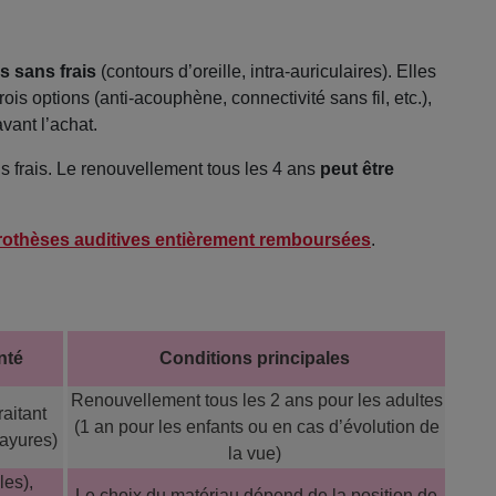
s sans frais
(contours d’oreille, intra-auriculaires). Elles
s options (anti-acouphène, connectivité sans fil, etc.),
vant l’achat.
ns frais. Le renouvellement tous les 4 ans
peut être
rothèses auditives entièrement remboursées
.
nté
Conditions principales
Renouvellement tous les 2 ans pour les adultes
raitant
(1 an pour les enfants ou en cas d’évolution de
-rayures)
la vue)
es),
Le choix du matériau dépend de la position de